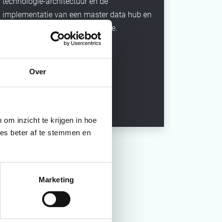
technologie-architectuur en de
implementatie van een master data hub en
alle ondersteunende technologie.
Over
om inzicht te krijgen in hoe
ies beter af te stemmen en
Marketing
ct,