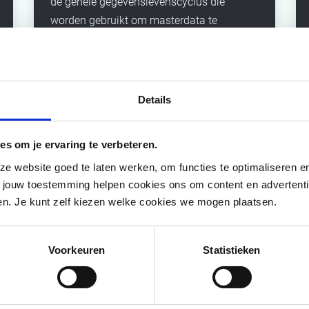
de gehele gegevenslevenscyclus die
worden gebruikt om masterdata te
beheren. Inclusief taken en
verantwoordelijkheden. Uitgangspunt is
'first-time-right'' in de levenscyclus van de
data-domeinen.
Het doel is het managen,
Details
centraliseren, ordenen, categoriseren,
lokaliseren, synchroniseren en verrijken
es om je ervaring te verbeteren.
van master data.
 website goed te laten werken, om functies te optimaliseren en 
t jouw toestemming helpen cookies ons om content en advertent
den. Je kunt zelf kiezen welke cookies we mogen plaatsen.
Voorkeuren
Statistieken
gestelde vragen
 de sleutel tot succes.
Maar hoe zorg je ervoor dat je data corre