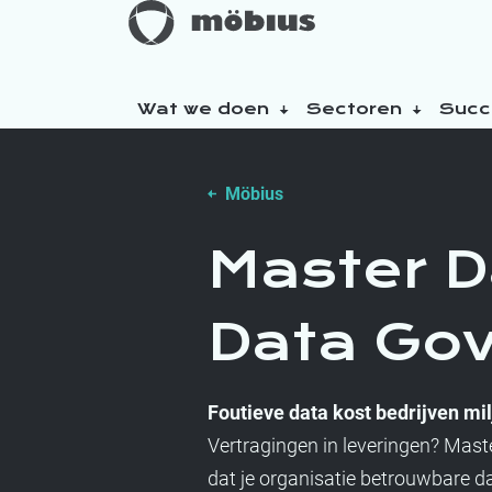
Wat we doen
Sectoren
Succ
Over ons
Möbius
Onze duurzaamheidsinitiatieven
Master 
Data Go
Foutieve data kost bedrijven mi
Vertragingen in leveringen? Ma
dat je organisatie betrouwbare d