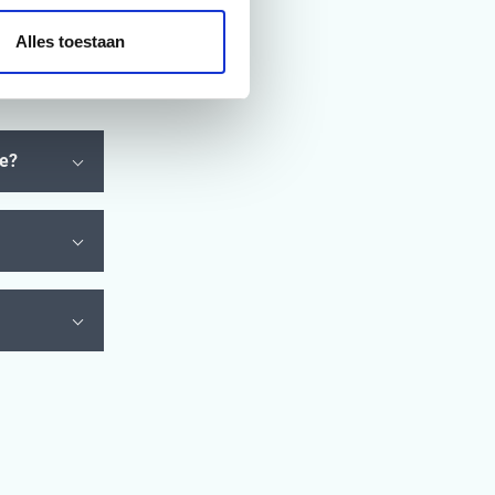
er data
elde vragen
Alles toestaan
ce?