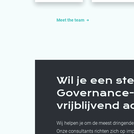
Meet the team
Wil je een st
Governance-
vrijblijvend 
Wij helpen je om de meest dringende
Onze consultants richten zich op impa