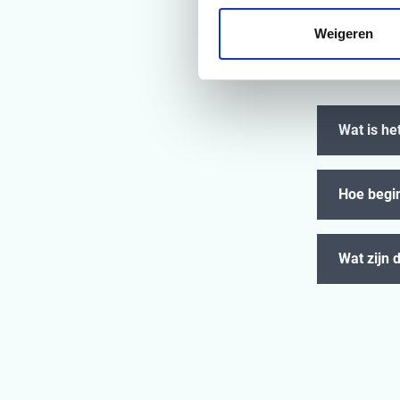
consistent en
management e
Weigeren
om je op weg 
Wat is h
Hoe begi
Wat zijn 