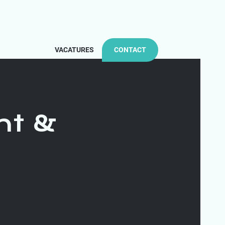
VACATURES
CONTACT
nt &