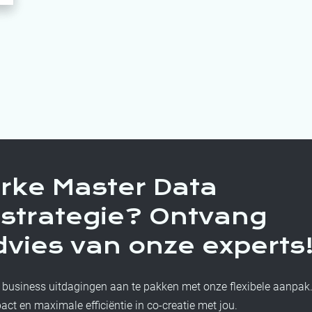
erke Master Data
strategie? Ontvang
advies van onze experts
 business uitdagingen aan te pakken met onze flexibele aanpak
ct en maximale efficiëntie in co-creatie met jou.