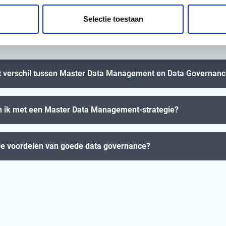
 bruikbaar blijft? Veel bedrijven worstelen met vragen rond mast
n data governance. Hieronder beantwoorden we de meest gest
Selectie toestaan
te helpen naar een sterke datastrategie.
et verschil tussen Master Data Management en Data Governan
n ik met een Master Data Management-strategie?
de voordelen van goede data governance?