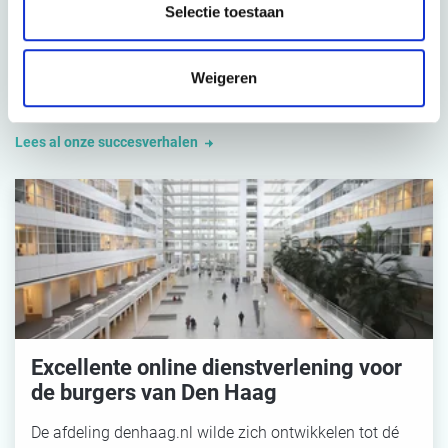
Onze tevreden klanten
Selectie toestaan
Zoveel openbare instellingen en privébedrijven vertrouwen
hun toekomst aan ons toe. We zijn trots om onze resultaten
Weigeren
voor ons te laten spreken.
Lees al onze succesverhalen
Excellente online dienstverlening voor
de burgers van Den Haag
De afdeling denhaag.nl wilde zich ontwikkelen tot dé