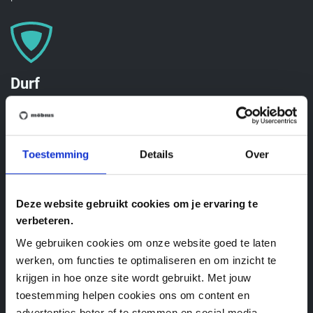
Durf
We brengen innovatie en extra creativiteit in alles wat we
doen. We stellen evidenties in vraag. We applaudisseren
voor initiatief op elk niveau en we verwachten dat iedereen
Toestemming
Details
Over
verantwoordelijkheid opneemt. Meer nog, we stimuleren het
ook.
Deze website gebruikt cookies om je ervaring te
verbeteren.
We gebruiken cookies om onze website goed te laten
werken, om functies te optimaliseren en om inzicht te
krijgen in hoe onze site wordt gebruikt. Met jouw
Gedreven
toestemming helpen cookies ons om content en
We gaan met passie elke uitdaging aan. We zetten resoluut
advertenties beter af te stemmen en social media