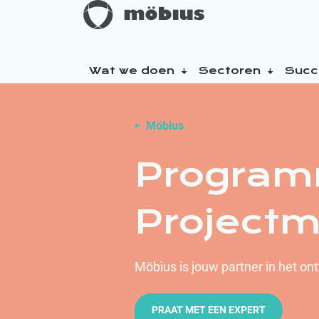
Wat we doen
Sectoren
Succ
Over ons
Möbius
Onze duurzaamheidsinitiatieven
Program
Project
Möbius is jouw partner in het on
PRAAT MET EEN EXPERT