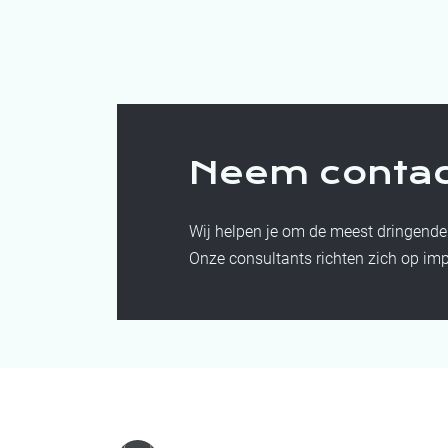
Neem contac
Wij helpen je om de meest dringende
Onze consultants richten zich op impa