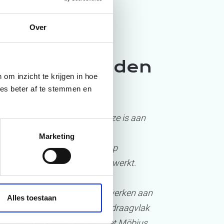
Over
Onze tevreden
om inzicht te krijgen in hoe
klanten
ies beter af te stemmen en
“
Op een creatieve wijze is aan
de hand van diverse
Marketing
workshops de visie op
dienstverlening uitgewerkt.
Door in verschillende
samenstellingen te werken aan
Alles toestaan
de visie is een breed draagvlak
ontstaan. Samen met Möbius