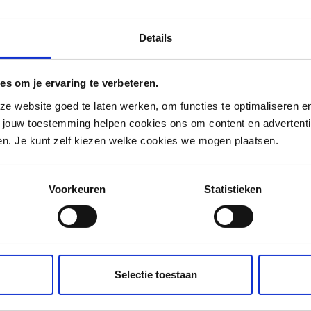
Details
es om je ervaring te verbeteren.
 website goed te laten werken, om functies te optimaliseren en 
t jouw toestemming helpen cookies ons om content en advertent
den. Je kunt zelf kiezen welke cookies we mogen plaatsen.
Voorkeuren
Statistieken
Beleid maken vanuit de
samenleving bij de
Selectie toestaan
Gemeente Leusden