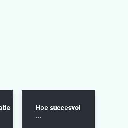
atie
Hoe succesvol
...