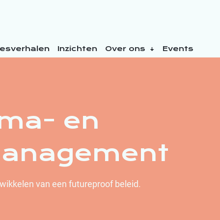
esverhalen
Inzichten
Over ons
Events
ma- en
management
twikkelen van een futureproof beleid.