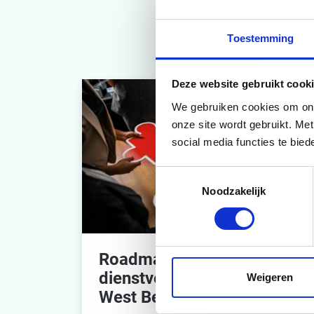
Toestemming
Deze website gebruikt cooki
We gebruiken cookies om onze
onze site wordt gebruikt. Me
social media functies te bie
Toestemmingsselectie
Noodzakelijk
Roadmap voor de
dienstverlening van BVO
Weigeren
West Betuwe