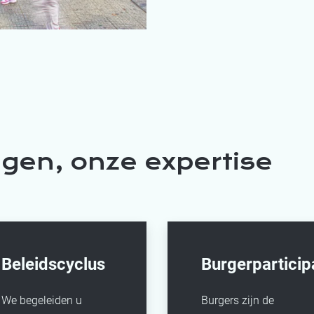
ngen, onze expertise
Beleidscyclus
Burgerparticip
We begeleiden u
Burgers zijn de