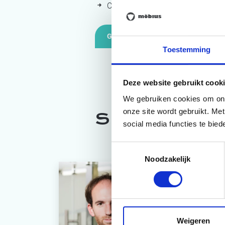
CE in de praktijk: Veldeman Bedd
GRATIS REGISTREREN
Toestemming
Deze website gebruikt cooki
We gebruiken cookies om onze
onze site wordt gebruikt. Me
Sprekers
social media functies te bie
Toestemmingsselectie
Noodzakelijk
Mathias
Circular eco
Weigeren