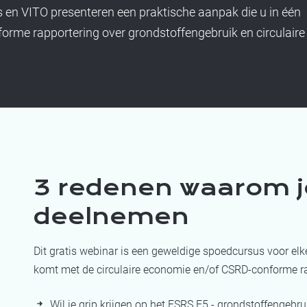
 en VITO presenteren een praktische aanpak die u in één
rme rapportering over grondstoffengebruik en circulaire
3 redenen waarom 
deelnemen
Dit gratis webinar is een geweldige spoedcursus voor elk
komt met de circulaire economie en/of CSRD-conforme ra
Wil je grip krijgen op het ESRS E5 - grondstoffengebru