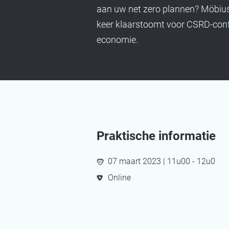
aan uw net zero plannen? Möbius
keer klaarstoomt voor CSRD-confo
economie.
Praktische informatie
07 maart 2023 | 11u00 - 12u0
Online