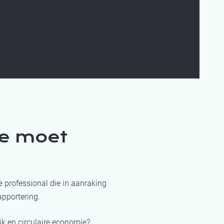
je moet
e professional die in aanraking
pportering.
ik en circulaire economie?