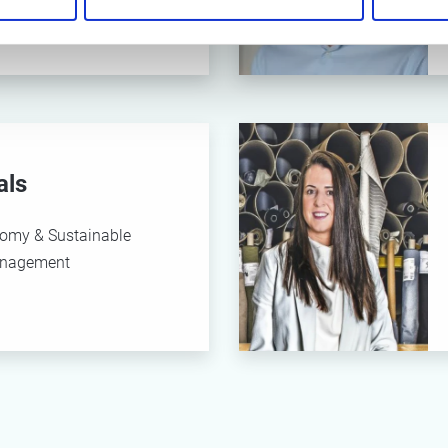
ness Redesign
als
nomy & Sustainable
anagement