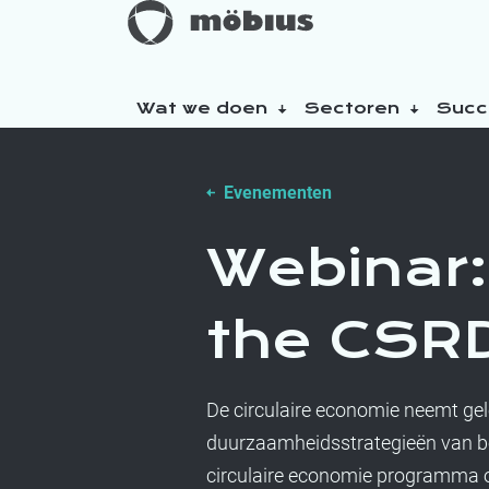
Wat we doen
Sectoren
Succ
Over ons
Evenementen
Onze duurzaamheidsinitiatieven
Webinar:
the CSRD
De circulaire economie neemt gele
duurzaamheidsstrategieën van bed
circulaire economie programma op