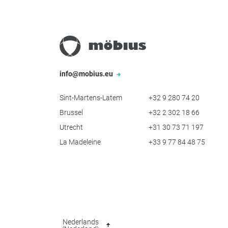
info@mobius.eu
Sint-Martens-Latem
+32 9 280 74 20
Brussel
+32 2 302 18 66
Utrecht
+31 30 73 71 197
La Madeleine
+33 9 77 84 48 75
Nederlands