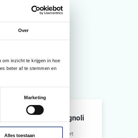
Over
om inzicht te krijgen in hoe
ies beter af te stemmen en
Marketing
Thomas De Romagnoli
Sustainability reporting expert
Alles toestaan