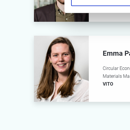
Möbius Busi
Emma P
Circular Eco
Materials M
VITO