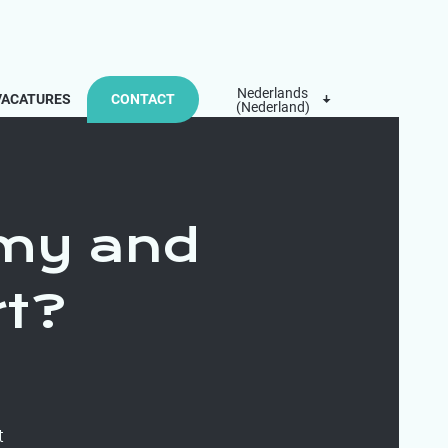
Nederlands
VACATURES
CONTACT
(Nederland)
omy and
rt?
t