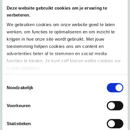
Onze nadruk ligt op
permanente en incrementele
Deze website gebruikt cookies om je ervaring te
verandering
, niet op eenmalige gebeurtenissen. Zo
verbeteren.
maken we de
organisatie dynamisch en zelflerend
. ​
We gebruiken cookies om onze website goed te laten
werken, om functies te optimaliseren en om inzicht te
We bieden de
juiste tools voor follow-up
. Het
krijgen in hoe onze site wordt gebruikt. Met jouw
opleiden en coachen van medewerkers maakt hier
toestemming helpen cookies ons om content en
vaak onderdeel van uit.
advertenties beter af te stemmen en social media
functies te bieden. Je kunt zelf kiezen welke cookies we
mogen plaatsen.
Toestemmingsselectie
Noodzakelijk
Onze organisatie
Voorkeuren
Bij Möbius hebben we in 2018
holacracy
ingevoerd en
zijn we een
zelfsturende organisatie
geworden. Dankzij
onze flexibele structuur kunnen we aan elk project de
Statistieken
juiste expert toewijzen, gedreven door hun eigen