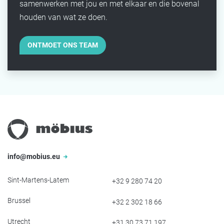
samenwerken met jou en met elkaar en die bovenal
houden van wat ze doen.
ONTMOET ONS TEAM
info@mobius.eu
Sint-Martens-Latem
+32 9 280 74 20
Brussel
+32 2 302 18 66
Utrecht
+31 30 73 71 197