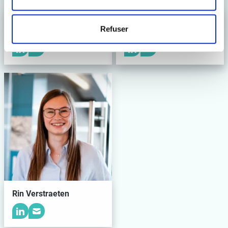
Celine De
Jonathan Aelterman
Refuser
Coessemaeker
Rin Verstraeten