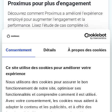
Proximus pour plus d'engagement
Découvrez comment Proximus a amélioré l’expérience
employé pour augmenter l'engagement et la
performance. Lisez l’étude de cas complète ici.
Consentement
Détails
À propos des cookies
Ce site utilise des cookies pour améliorer votre
expérience
Nous utilisons des cookies pour assurer le bon
Optimisation du service client de la VRT
fonctionnement de notre site, optimiser ses
pour une meilleure efficacité
fonctionnalités et comprendre comment il est utilisé.
Avec votre consentement, les cookies nous aident à
Découvrez comment la VRT a redéfini son service
adapter le contenu et les publicités, et à offrir des
client avec des processus clairs, des rôles définis et