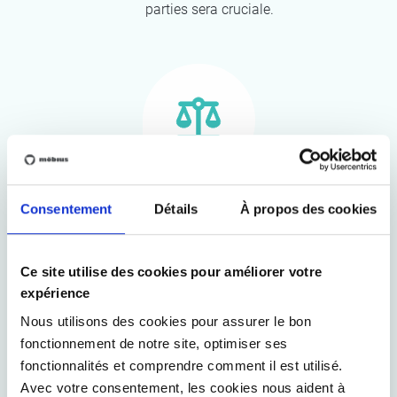
parties sera cruciale.
Intégration dans les activités de
Consentement
Détails
À propos des cookies
l'entreprise
Le devoir de diligence doit être intégré dans
Ce site utilise des cookies pour améliorer votre
divers aspects de vos activités, de la gestion des
expérience
achats et des fournisseurs au développement
Nous utilisons des cookies pour assurer le bon
durable et à la conformité. Nous pouvons vous
fonctionnement de notre site, optimiser ses
aider à réunir les bonnes personnes, à rédiger des
fonctionnalités et comprendre comment il est utilisé.
documents de politique générale ou, si
Avec votre consentement, les cookies nous aident à