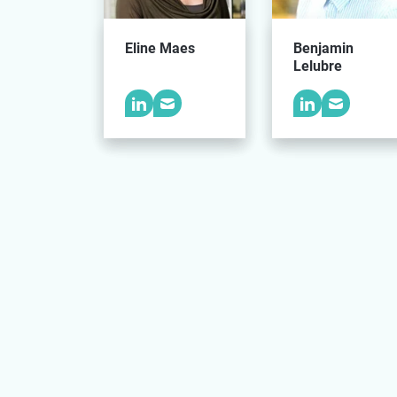
Eline Maes
Benjamin
Lelubre
Gaëtan
Laura Deckx
Haenecour