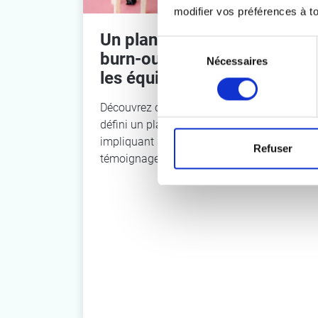
modifier vos préférences à 
Un plan de prévention du
Sélection
burn-out co-construit avec
Nécessaires
du
les équipes
consentement
Découvrez comment une organisation a
défini un plan de prévention du burn-out en
impliquant ses équipes. Lisez le
Refuser
témoignage inspirant.