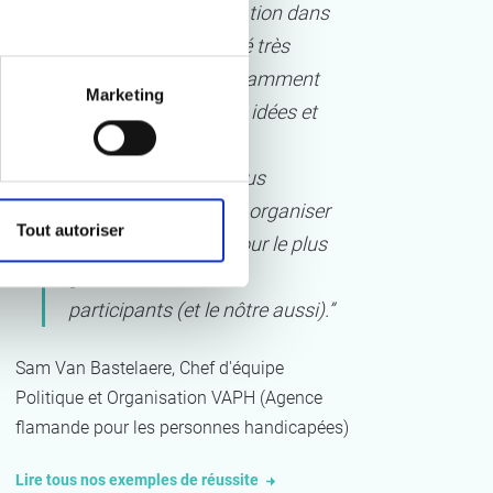
ainsi que leur implication dans
la préparation ont été très
appréciées. C’est notamment
Marketing
grâce à leurs bonnes idées et
surtout à l’excellente
collaboration que nous
sommes parvenus à organiser
Tout autoriser
un congrès réussi, pour le plus
grand bonheur des
participants (et le nôtre aussi).
”
Sam Van Bastelaere, Chef d'équipe
Politique et Organisation VAPH (Agence
flamande pour les personnes handicapées)
Lire tous nos exemples de réussite