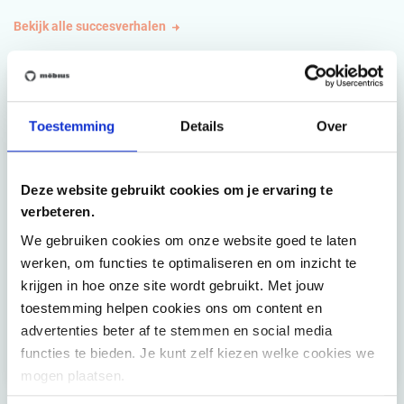
Bekijk alle succesverhalen
Toestemming
Details
Over
Deze website gebruikt cookies om je ervaring te
verbeteren.
Vernieuwing van de NMBS
We gebruiken cookies om onze website goed te laten
administratie en werkplek
werken, om functies te optimaliseren en om inzicht te
krijgen in hoe onze site wordt gebruikt. Met jouw
Ontwikkeling van het NWOW concept voor het nieuwe
toestemming helpen cookies ons om content en
hoofdkantoor van de NMBS. Transitie van een
klassieke kantooromgeving naar een Activity Based
advertenties beter af te stemmen en social media
werkomgeving.
functies te bieden. Je kunt zelf kiezen welke cookies we
mogen plaatsen.