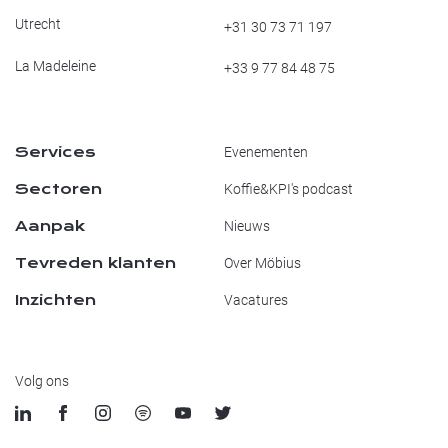
Utrecht
+31 30 73 71 197
La Madeleine
+33 9 77 84 48 75
Services
Evenementen
Sectoren
Koffie&KPI's podcast
Aanpak
Nieuws
Tevreden klanten
Over Möbius
Inzichten
Vacatures
Volg ons