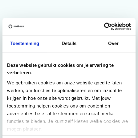
Onze tevreden klanten
"
De meerwaarde van het Value4Health
Toestemming
Details
Over
dashboard is volgens mij een transparantere
inzage in de eigen werking. We kunnen
specialismen en afdelingen met elkaar
Deze website gebruikt cookies om je ervaring te
verbeteren.
vergelijken. Die cijfers zijn nodig om gericht te
We gebruiken cookies om onze website goed te laten
sensibiliseren. [...]
"
werken, om functies te optimaliseren en om inzicht te
krijgen in hoe onze site wordt gebruikt. Met jouw
Stefan Van Neste, voormalig financieel directeur AZ
toestemming helpen cookies ons om content en
Damiaan
advertenties beter af te stemmen en social media
Bekijk alle succesverhalen
functies te bieden. Je kunt zelf kiezen welke cookies we
mogen plaatsen.