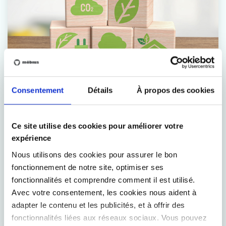
Environnement
Consentement
Détails
À propos des cookies
Ce que nous faisons pour une planète viable
:
Ce site utilise des cookies pour améliorer votre
Changement climatique et consommation
expérience
d'énergie (Climate change & energy
Nous utilisons des cookies pour assurer le bon
consumption)
fonctionnement de notre site, optimiser ses
Achats durables (Sustainable procurement)
fonctionnalités et comprendre comment il est utilisé.
Avec votre consentement, les cookies nous aident à
Services durables et de qualité (Sustainable &
adapter le contenu et les publicités, et à offrir des
qualitative services)
fonctionnalités liées aux réseaux sociaux. Vous pouvez