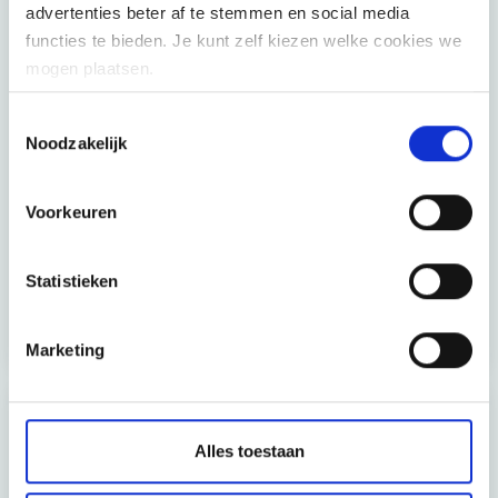
09u30:
Horizontale loopbaanpaden bij
advertenties beter af te stemmen en social media
Politiezone Antwerpen
- Corinne Scoyer, HR
functies te bieden. Je kunt zelf kiezen welke cookies we
Directeur, Politiezone Antwerpen
mogen plaatsen.
10u15:
Competentiematrix voor Supply Chain
Toestemmingsselectie
medewerkers
-Tania De Smet, HR Directeur,
Noodzakelijk
Ansell
11u00: Korte pauze
Voorkeuren
11u15: AI in strategische personeelsplanning
-
Möbius
Statistieken
12u00:
Lunch en netwerkmoment
Marketing
Locatie
Alles toestaan
Bluepoint Antwerpen, Filip Williotstraat 9, 2600