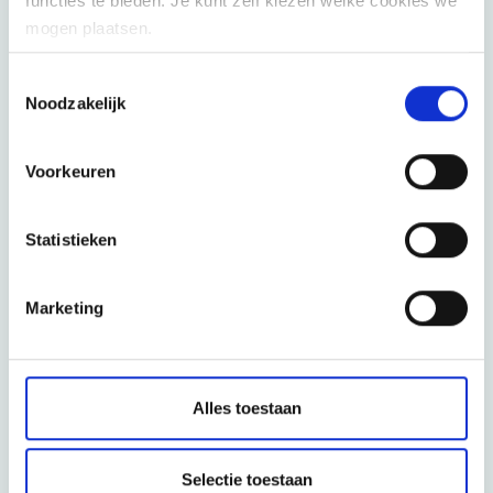
functies te bieden. Je kunt zelf kiezen welke cookies we
mogen plaatsen.
Toestemmingsselectie
Noodzakelijk
Voorkeuren
Statistieken
Marketing
Alles toestaan
Interesse om lid te worden
Selectie toestaan