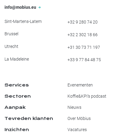
info@mobius.eu
Sint-Martens-Latem
+32 9 280 74 20
Brussel
+32 2 302 18 66
Utrecht
+31 30 73 71 197
La Madeleine
+33 9 77 84 48 75
Services
Evenementen
Sectoren
Koffie&KPI's podcast
Aanpak
Nieuws
Tevreden klanten
Over Möbius
Inzichten
Vacatures