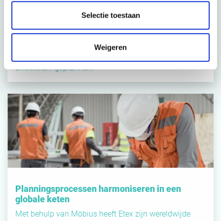
Ansell stond voor de grote uitdaging om haar supply
Selectie toestaan
chain team te transformeren. Met de hulp van Möbius
hebben ze een uitgebreide vaardigheidsbeoordeling
uitgevoerd, resulterend in duidelijke inzichten in
Weigeren
competenties en op maat gemaakte
ontwikkelingsplannen.
Planningsprocessen harmoniseren in een
globale keten
Met behulp van Möbius heeft Etex zijn wereldwijde