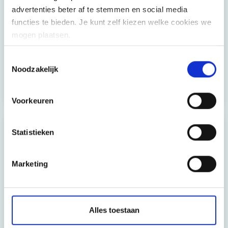
advertenties beter af te stemmen en social media
functies te bieden. Je kunt zelf kiezen welke cookies we
mogen plaatsen.
Services - Supply Chain Management
Toestemmingsselectie
Supply Chain Management is cruciaal voor vele
Noodzakelijk
bedrijven. Ontdek hoe Möbius' consultants je kunnen
helpen bij het optimaliseren van je supply chain.
Voorkeuren
Statistieken
Marketing
Transformatie bij Ansell door focus op
Alles toestaan
competenties