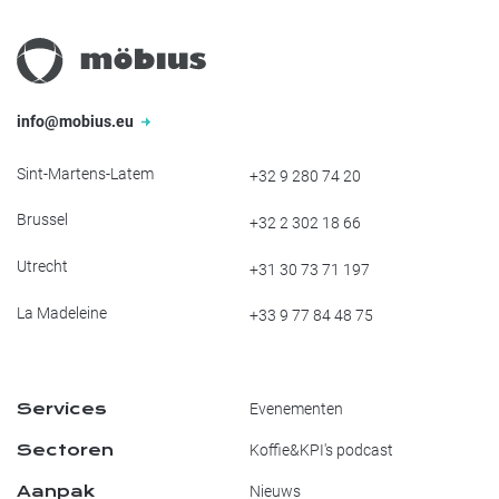
info@mobius.eu
Sint-Martens-Latem
+32 9 280 74 20
Brussel
+32 2 302 18 66
Utrecht
+31 30 73 71 197
La Madeleine
+33 9 77 84 48 75
Services
Evenementen
Sectoren
Koffie&KPI's podcast
Aanpak
Nieuws