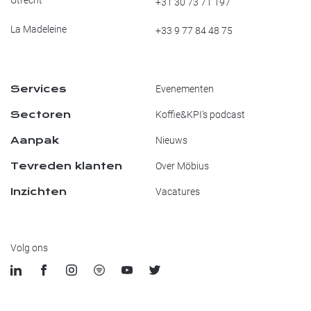
Utrecht
+31 30 73 71 197
La Madeleine
+33 9 77 84 48 75
Services
Evenementen
Sectoren
Koffie&KPI's podcast
Aanpak
Nieuws
Tevreden klanten
Over Möbius
Inzichten
Vacatures
Volg ons