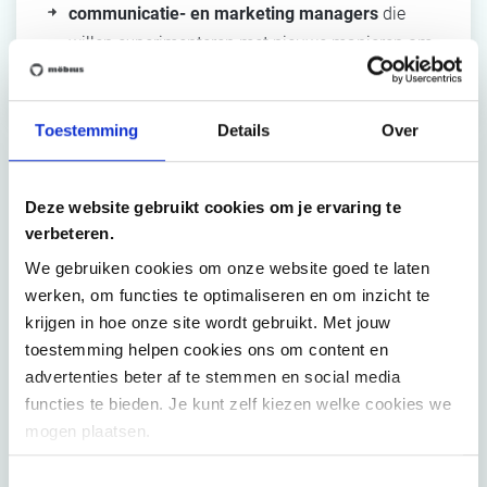
communicatie- en marketing managers
die
willen experimenteren met nieuwe manieren om
klanten te betrekken en te engageren.
Toestemming
Details
Over
Programma
Deze website gebruikt cookies om je ervaring te
verbeteren.
Dit opleidingstraject loopt over 6 maanden. We starten met
We gebruiken cookies om onze website goed te laten
twee
opleidingssessies
voor alle deelnemende bedrijven
werken, om functies te optimaliseren en om inzicht te
samen, die je toelaat een eerste lijst met relevante circulaire
krijgen in hoe onze site wordt gebruikt. Met jouw
toestemming helpen cookies ons om content en
activiteiten op te stellen.
advertenties beter af te stemmen en social media
Via een
individueel coachingtraject
van drie sessies
functies te bieden. Je kunt zelf kiezen welke cookies we
werken we vervolgens één of meerdere van deze circulaire
mogen plaatsen.
ideeën uit tot een realistische case. We starten vanuit de
Toestemmingsselectie
eigen huidige sterktes en kansen (competenties, materieel,